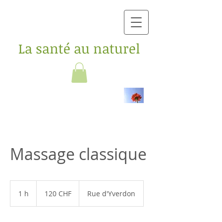
La santé au naturel
Massage classique
120
francs
1 h
1
120 CHF
Rue d'Yverdon
suisses